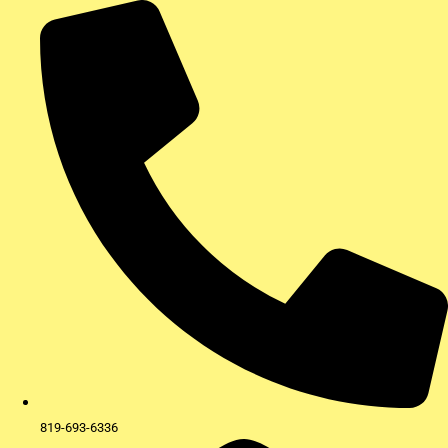
Aller
au
contenu
819-693-6336