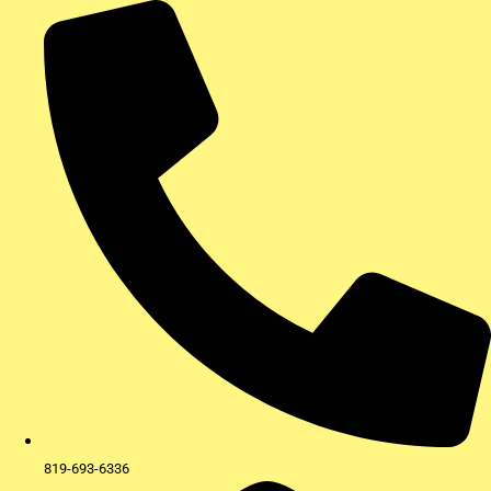
Aller
au
contenu
819-693-6336