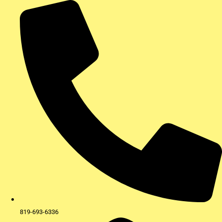
Aller
au
contenu
819-693-6336