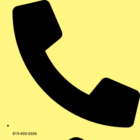
Aller
au
contenu
819-693-6336