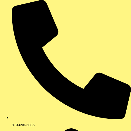
Aller
au
contenu
819-693-6336