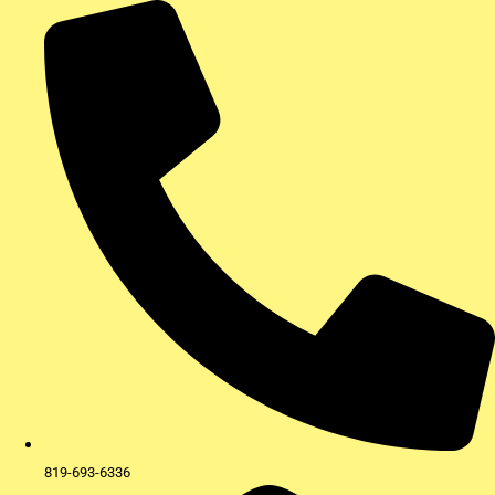
Aller
au
contenu
819-693-6336