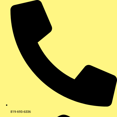
Aller
au
contenu
819-693-6336