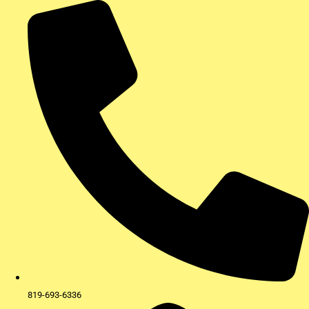
Aller
au
contenu
819-693-6336