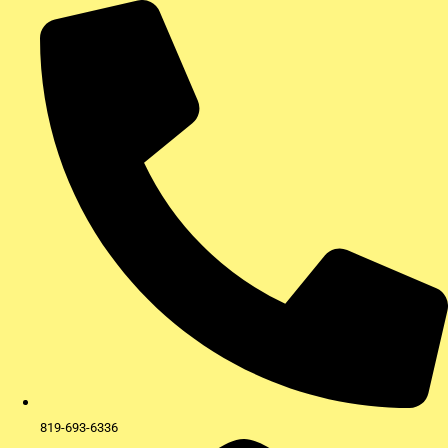
Aller
au
contenu
819-693-6336