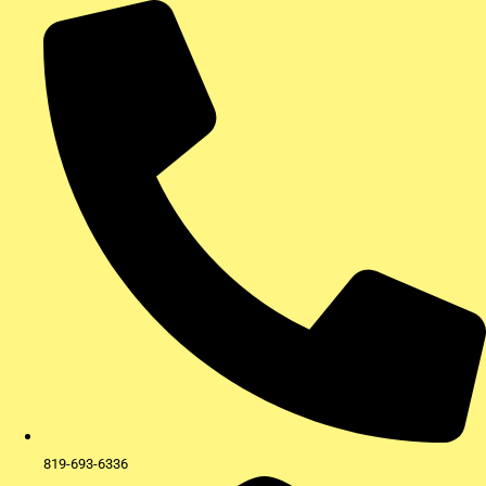
Aller
au
contenu
819-693-6336