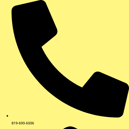
Aller
au
contenu
819-693-6336