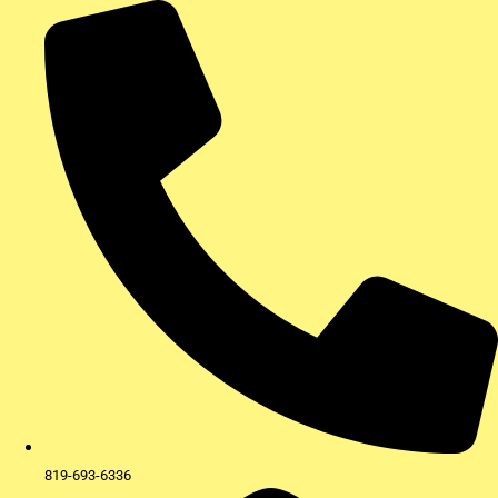
Aller
au
contenu
819-693-6336