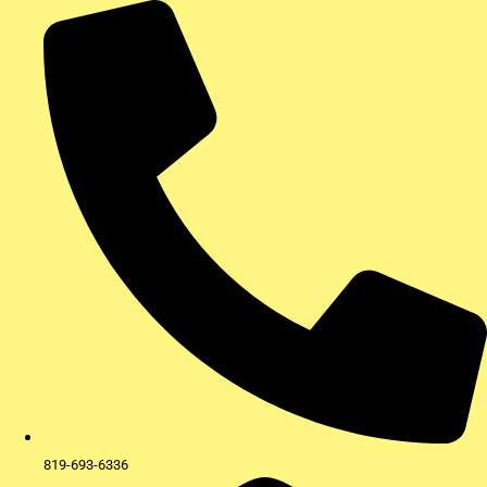
Aller
au
contenu
819-693-6336