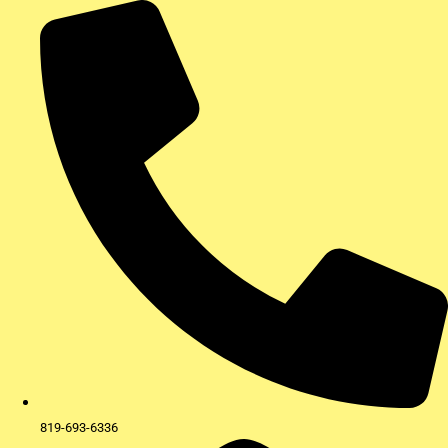
Aller
au
contenu
819-693-6336