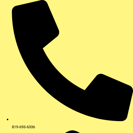
Aller
au
contenu
819-693-6336