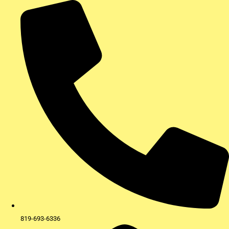
Aller
au
contenu
819-693-6336