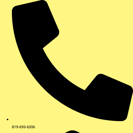
Aller
au
contenu
819-693-6336