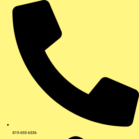
Aller
au
contenu
819-693-6336