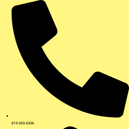
Aller
au
contenu
819-693-6336