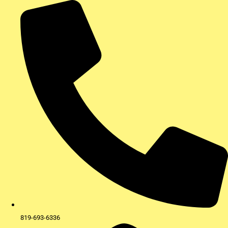
Aller
au
contenu
819-693-6336