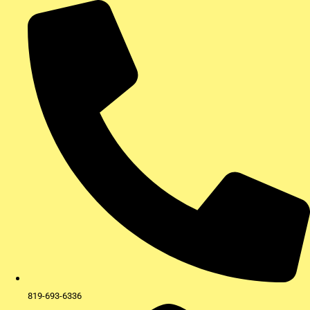
Aller
au
contenu
819-693-6336