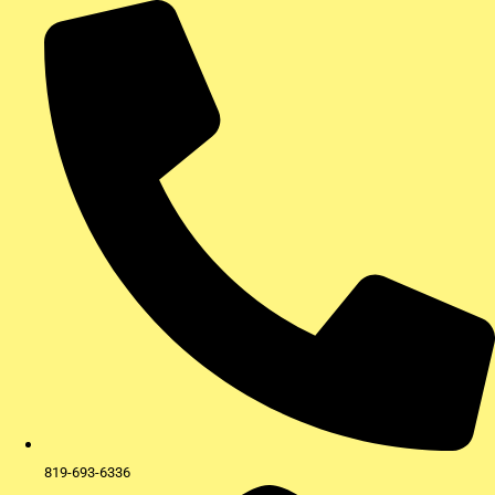
Aller
au
contenu
819-693-6336