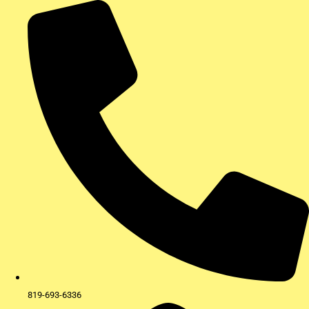
Aller
au
contenu
819-693-6336