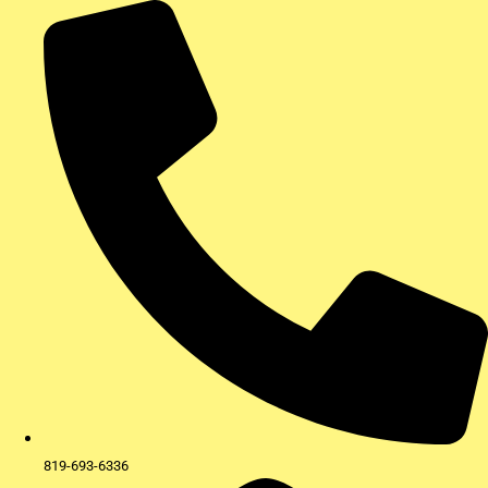
Aller
au
contenu
819-693-6336