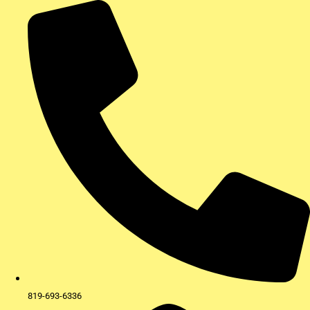
Aller
au
contenu
819-693-6336