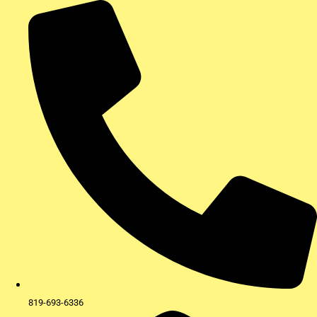
Aller
au
contenu
819-693-6336