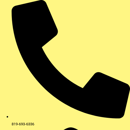
Aller
au
contenu
819-693-6336