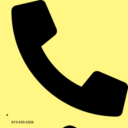
Aller
au
contenu
819-693-6336