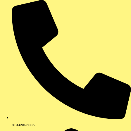
Aller
au
contenu
819-693-6336