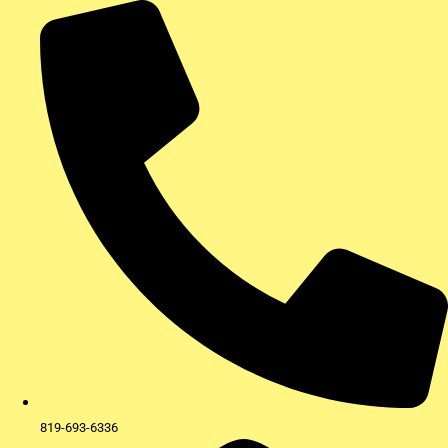
Aller
au
contenu
819-693-6336