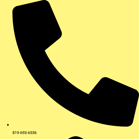
Aller
au
contenu
819-693-6336