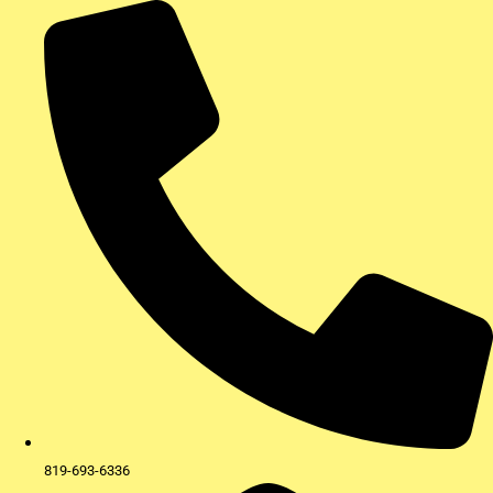
Aller
au
contenu
819-693-6336