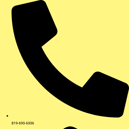
Aller
au
contenu
819-693-6336