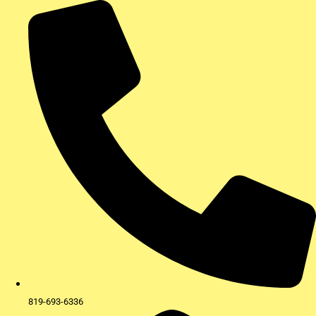
Aller
au
contenu
819-693-6336