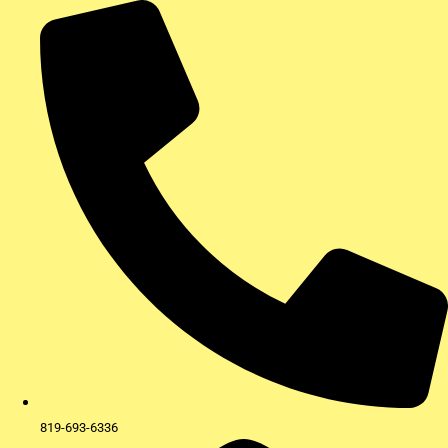
Aller
au
contenu
819-693-6336