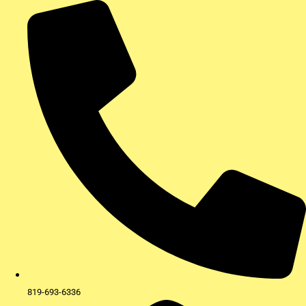
Aller
au
contenu
819-693-6336