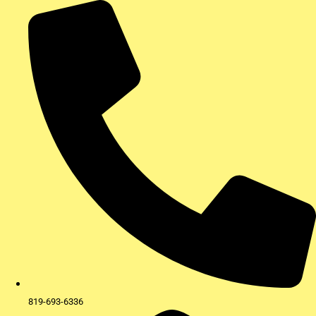
Aller
au
contenu
819-693-6336