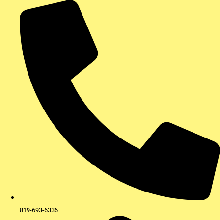
Aller
au
contenu
819-693-6336