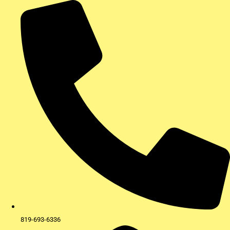
Aller
au
contenu
819-693-6336