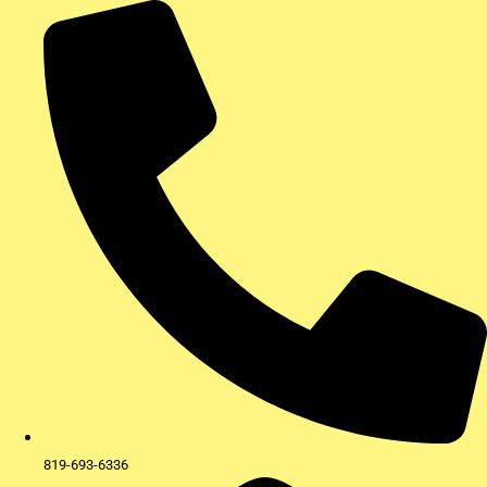
Aller
au
contenu
819-693-6336