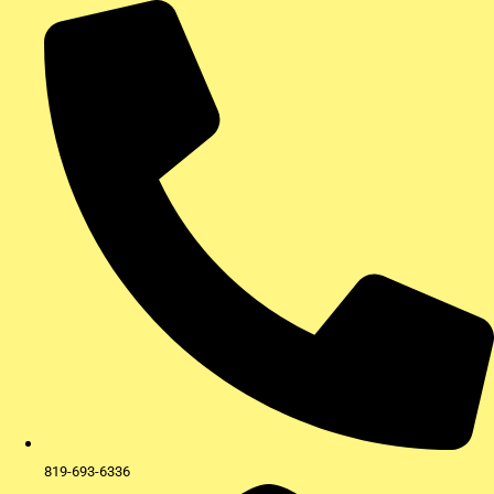
Aller
au
contenu
819-693-6336