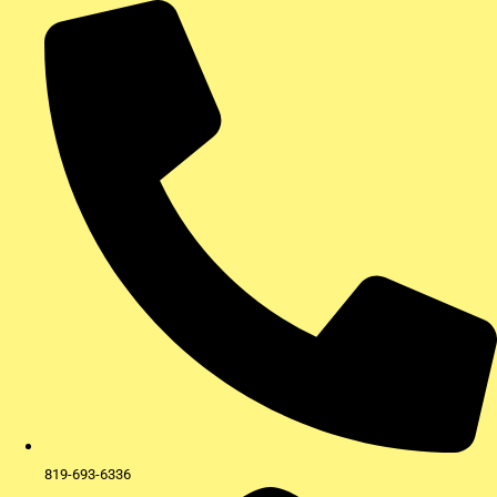
Aller
au
contenu
819-693-6336