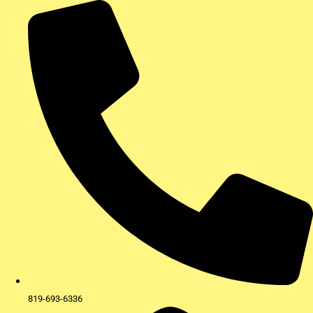
Aller
au
contenu
819-693-6336