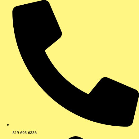
Aller
au
contenu
819-693-6336