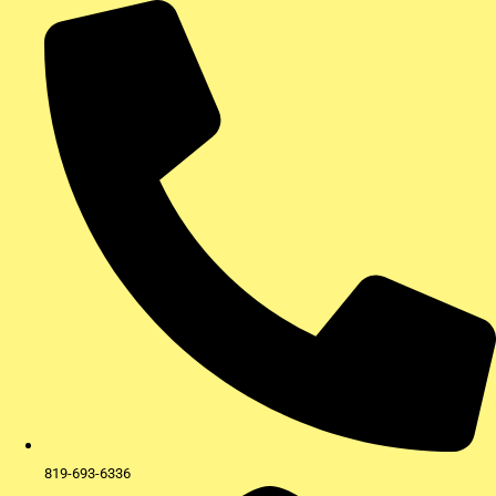
Aller
au
contenu
819-693-6336