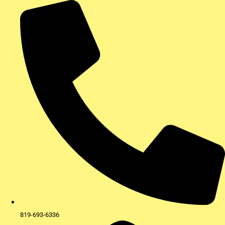
Aller
au
contenu
819-693-6336