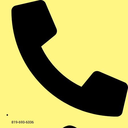
Aller
au
contenu
819-693-6336