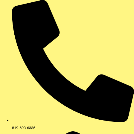
Aller
au
contenu
819-693-6336