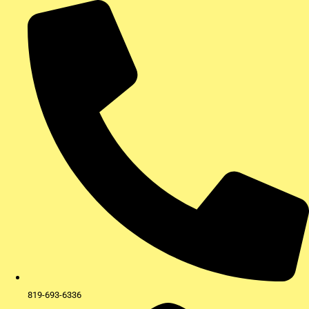
Aller
au
contenu
819-693-6336