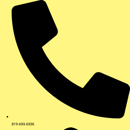
Aller
au
contenu
819-693-6336